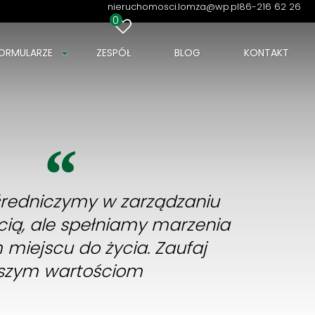
nieruchomosci.lomza@wp.pl
86-216 62 26
0
ORMULARZE
ZESPÓŁ
BLOG
KONTAKT
ośredniczymy w zarządzaniu
ią, ale spełniamy marzenia
 miejscu do życia. Zaufaj
szym wartościom