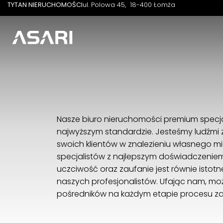
TYTAN NIERUCHOMOŚCI
ul. Polowa 45
18-400 Łomża
Nasze biuro nieruchomości premium specja
najwyższym standardzie. Jesteśmy ludźmi z 
swoich klientów w znalezieniu własnego mi
specjalistów z najlepszym doświadczeniem
uczciwość oraz zaufanie jest równie istot
naszych profesjonalistów. Ufając nam, moż
pośredników na każdym etapie procesu za