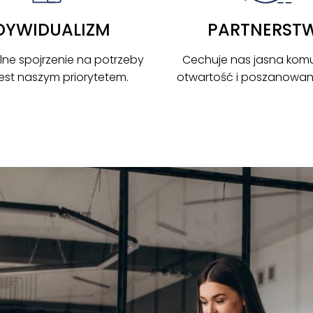
DYWIDUALIZM
PARTNERST
lne spojrzenie na potrzeby
Cechuje nas jasna komu
 jest naszym priorytetem.
otwartość i poszanowanie