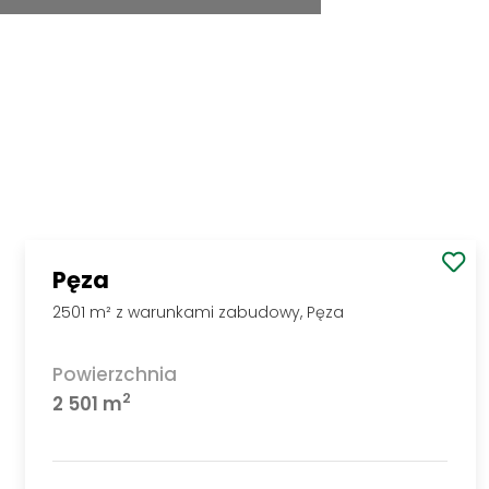
Pęza
2501 m² z warunkami zabudowy, Pęza
Powierzchnia
2
2 501 m