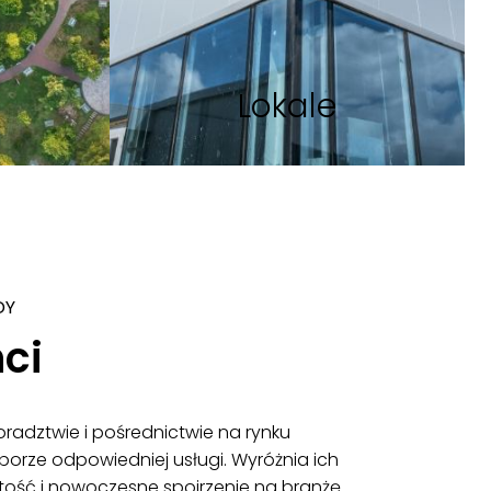
Lokale
DY
ci
doradztwie i pośrednictwie na rynku
orze odpowiedniej usługi. Wyróżnia ich
rtość i nowoczesne spojrzenie na branżę.