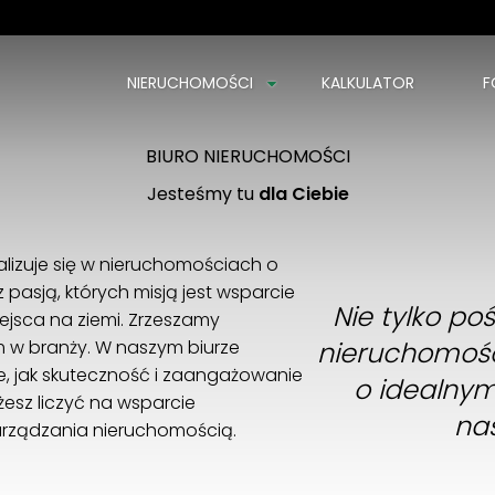
NIERUCHOMOŚCI
KALKULATOR
F
Witamy na naszej stronie
Z nami znajdziesz swoją nieruchomość
BIURO NIERUCHOMOŚCI
Jesteśmy tu
dla Ciebie
lizuje się w nieruchomościach o
pasją, których misją jest wsparcie
Nie tylko p
ejsca na ziemi. Zrzeszamy
 w branży. W naszym biurze
nieruchomośc
ne, jak skuteczność i zaangażowanie
o idealnym
esz liczyć na wsparcie
na
rządzania nieruchomością.