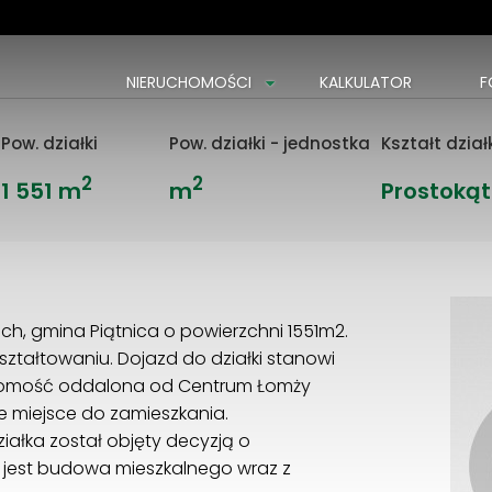
NIERUCHOMOŚCI
KALKULATOR
F
Pow. działki
Pow. działki - jednostka
Kształt dział
2
2
1 551 m
m
Prostokąt
h, gmina Piątnica o powierzchni 1551m2.
kształtowaniu. Dojazd do działki stanowi
chomość oddalona od Centrum Łomży
ne miejsce do zamieszkania.
iałka został objęty decyzją o
jest budowa mieszkalnego wraz z