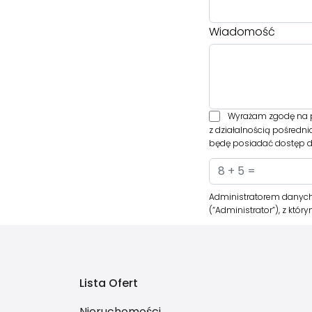
Wiadomość
Wyrażam zgodę na p
z działalnością pośredn
będę posiadać dostęp do
Administratorem danych
(“Administrator”), z kt
Lista Ofert
Nieruchomości