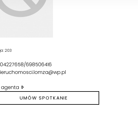
ja: 203
04227658/698506416
ieruchomosci.lomza@wp.pl
il agenta
UMÓW SPOTKANIE