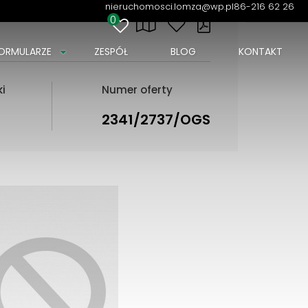
nieruchomosci.lomza@wp.pl
86-216 62 26
0
ORMULARZE
ZESPÓŁ
BLOG
KONTAKT
ki
Numer oferty
2341/2737/OGS