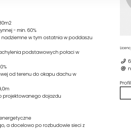
180m2
ynnej - min. 60%
 nadziemne w tym ostatnia w poddaszu
Licenc
nachylenia podstawowych połaci w
6
20%
n
towej od terenu do okapu dachu w
Prof
9,0m
 do projektowanego dojazdu
roenergetyczne
o, a docelowo po rozbudowie sieci z