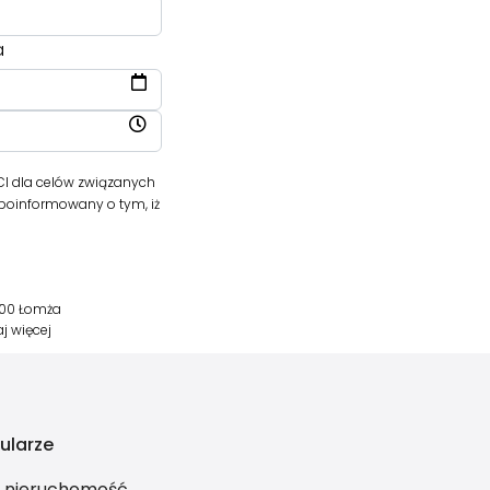
a
I dla celów związanych
 poinformowany o tym, iż
400 Łomża
aj więcej
ularze
ś nieruchomość