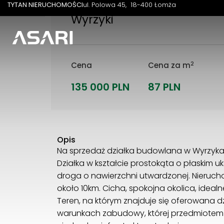
TYTAN NIERUCHOMOŚCI
ul. Polowa 45
18-400 Łomża
Wyrzyki
2
Cena
Cena za m
135 000 PLN
87 PLN
Opis
Na sprzedaż działka budowlana w Wyrzykac
Działka w kształcie prostokąta o płaskim u
droga o nawierzchni utwardzonej. Nieru
około 10km. Cicha, spokojna okolica, ideal
Teren, na którym znajduje się oferowana dz
warunkach zabudowy, której przedmiotem 