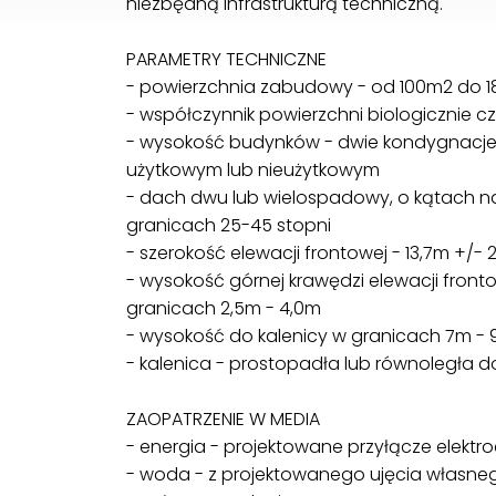
niezbędną infrastrukturą techniczną.
PARAMETRY TECHNICZNE
- powierzchnia zabudowy - od 100m2 do 
- współczynnik powierzchni biologicznie cz
- wysokość budynków - dwie kondygnacje
użytkowym lub nieużytkowym
- dach dwu lub wielospadowy, o kątach 
granicach 25-45 stopni
- szerokość elewacji frontowej - 13,7m +/- 
- wysokość górnej krawędzi elewacji fron
granicach 2,5m - 4,0m
- wysokość do kalenicy w granicach 7m - 
- kalenica - prostopadła lub równoległa
ZAOPATRZENIE W MEDIA
- energia - projektowane przyłącze elekt
- woda - z projektowanego ujęcia własneg