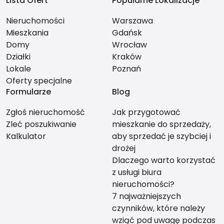
Lista Ofert
Popularne Lokalizacje
Nieruchomości
Warszawa
Mieszkania
Gdańsk
Domy
Wrocław
Działki
Kraków
Lokale
Poznań
Oferty specjalne
Formularze
Blog
Zgłoś nieruchomość
Jak przygotować
Zleć poszukiwanie
mieszkanie do sprzedaży,
Kalkulator
aby sprzedać je szybciej i
drożej
Dlaczego warto korzystać
z usługi biura
nieruchomości?
7 najważniejszych
czynników, które należy
wziąć pod uwagę podczas