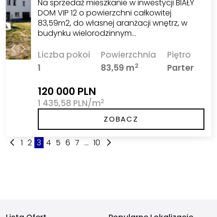
Na sprzedaż mieszkanie w inwestycji BIAŁY
DOM VIP 12 o powierzchni całkowitej
83,59m2, do własnej aranżacji wnętrz, w
budynku wielorodzinnym…
Liczba pokoi
Powierzchnia
Piętro
2
1
83,59 m
Parter
120 000 PLN
2
1 435,58 PLN/m
ZOBACZ
1
2
3
4
5
6
7
...
10