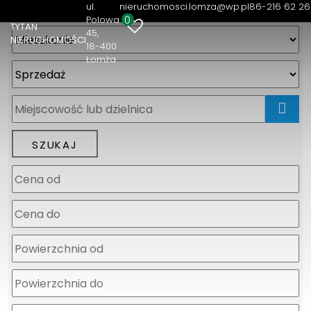
ul.
nieruchomosci.lomza@wp.pl
86-216 62 26
0
Polowa
TYTAN
45
NIERUCHOMOŚCI
18-400
Łomża
mapa