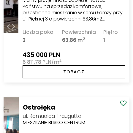
Mamy przyjemność zaprezentować
Państwu na sprzedaż komfortowe,
przestronne mieszkanie w sercu Łomży przy
ul. Pięknej 3 o powierzchni 63,86m2…
Liczba pokoi
Powierzchnia
Piętro
2
2
63,86 m
1
435 000 PLN
2
6 811,78 PLN/m
ZOBACZ
Ostrołęka
ul. Romualda Traugutta
MIESZKANIE BLISKO CENTRUM