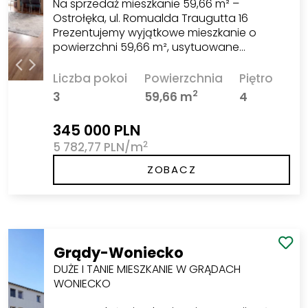
Na sprzedaż mieszkanie 59,66 m² –
Ostrołęka, ul. Romualda Traugutta 16
Prezentujemy wyjątkowe mieszkanie o
powierzchni 59,66 m², usytuowane…
Liczba pokoi
Powierzchnia
Piętro
2
3
59,66 m
4
345 000 PLN
2
5 782,77 PLN/m
ZOBACZ
Grądy-Woniecko
DUŻE I TANIE MIESZKANIE W GRĄDACH
WONIECKO