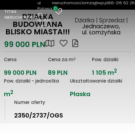
ul.
nieruchomosci.lomza@wp.pl
86-216 62 26
0
Polowa
TYTAN
45
DZIAŁKA
NIERUCHOMOŚCI
Działka | Sprzedaż |
18-400
BUDOWLANA
Jednaczewo,
Łomża
BLISKO MIASTA!!!
ul. Łomżyńska
99 000 PLN
2
Cena
Cena za m
Pow. działki
2
99 000 PLN
89 PLN
1 105 m
Pow. działki - jednostka
Ukształtowanie działki
2
m
Płaska
Numer oferty
2350/2737/OGS