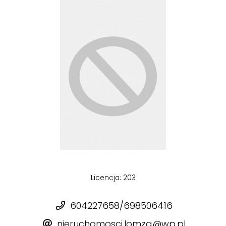
Licencja: 203
604227658/698506416
nieruchomosci.lomza@wp.pl