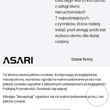
Dlaczego warto korzystać
z usługi biura
nieruchomości?
7 najważniejszych
czynników, które należy
wziąć pod uwagę podczas
wyboru domu dla dużej
rodziny
Dane firmy
TYTAN NIERUCHOMOŚCI
ul. Polowa 45
Ta strona używa plików cookies. Kontynuując przeglądanie
naszej strony, wyrażasz zgodę na wykorzystywanie przez nas
18-400 Łomża
plików cookies zgodnie z aktualnymi ustawieniami przeglądarki i
Kontakt
Znajdziesz nas tu
Polityką Prywatności.
Dowiedz się więcej
nieruchomosci.lomza@wp.pl
Klikając "Akceptuję" zgadasz się na wykorzystywanie przez nas
plików cookie.
86-216 62 26