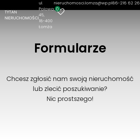
ul.
nieruchomosci.lomza@wp.pl
86-216 62 26
0
Polowa
TYTAN
45
NIERUCHOMOŚCI
18-400
Łomża
Formularze
Chcesz zgłosić nam swoją nieruchomość
lub zlecić poszukiwanie?
Nic prostszego!
ZGŁOSZENIE NIERUCHOMOŚCI