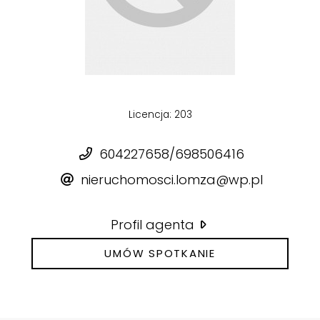
Licencja: 203
604227658/698506416
nieruchomosci.lomza@wp.pl
Profil agenta
UMÓW SPOTKANIE