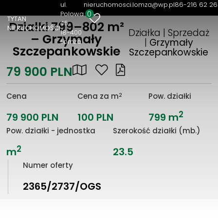
ul.
nieruchomosci.lomza@wp.pl
86-216 62 26
0
Polowa
TYTAN
45
Działki 799–802 m²
NIERUCHOMOŚCI
Działka | Sprzedaż
18-400
– Grzymały
|
Grzymały
Łomża
Szczepankowskie
Szczepankowskie
79 900 PLN
2
Cena
Cena za m
Pow. działki
2
79 900 PLN
100 PLN
799 m
Pow. działki - jednostka
Szerokość działki (mb.)
2
m
23.5
Numer oferty
2365/2737/OGS